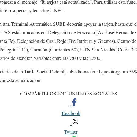
 aparezca el mensaje “Tu tarjeta está actualizada”. Para utilizar esta func
id 6 o superior y tecnología NFC.
n una Terminal Automática SUBE deberán apoyar la tarjeta hasta que e
las TAS están ubicadas en: Delegación de Erezcano (Av. José Hernández
nta Fe), Delegación de Gral. Rojo (Bv. Iturburu y Güemes), Centro de
Pellegrini 111), Corralón (Corrientes 60), UTN San Nicolás (Colón 33
rios de atención variables entre las 7:00 y las 22:00.
ciarios de la Tarifa Social Federal, subsidio nacional que otorga un 55
zar esta actualización.
COMPÁRTELOS EN TUS REDES SOCIALES
Facebook
Twitter