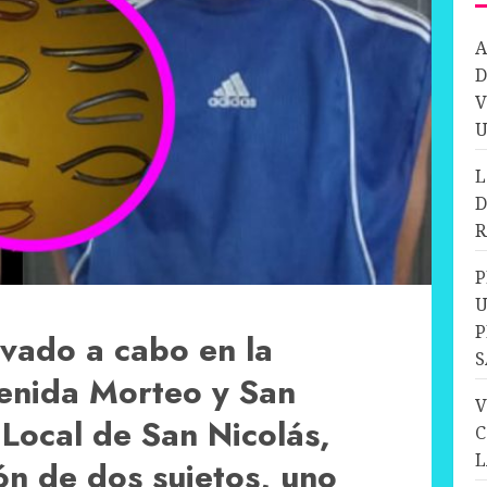
A
D
V
U
L
D
R
P
U
P
evado a cabo en la
S
venida Morteo y San
V
 Local de San Nicolás,
C
L
ón de dos sujetos, uno