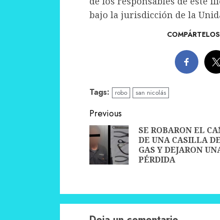
de los responsables de este ilí
bajo la jurisdicción de la Unid
COMPÁRTELOS 
Tags:
robo
san nicolás
Continue
Previous
Reading
SE ROBARON EL C
DE UNA CASILLA D
GAS Y DEJARON UN
PÉRDIDA
Deja un comentario