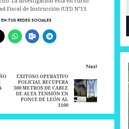
cito. La investigación está en curso
ad Fiscal de Instrucción (UFI) N°13.
EN TUS REDES SOCIALES
Next
AÑO
EXITOSO OPERATIVO
E
POLICIAL RECUPERA
Previous
A
300 METROS DE CABLE
Next
post:
DE ALTA TENSIÓN EN
post:
PONCE DE LEÓN AL
1100