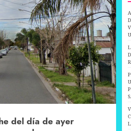
A
D
V
U
L
D
R
P
U
P
S
V
C
he del día de ayer
L