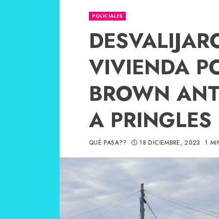
POLICIALES
DESVALIJAR
VIVIENDA P
BROWN ANT
A PRINGLES
QUÉ PASA??
18 DICIEMBRE, 2023
1 MI