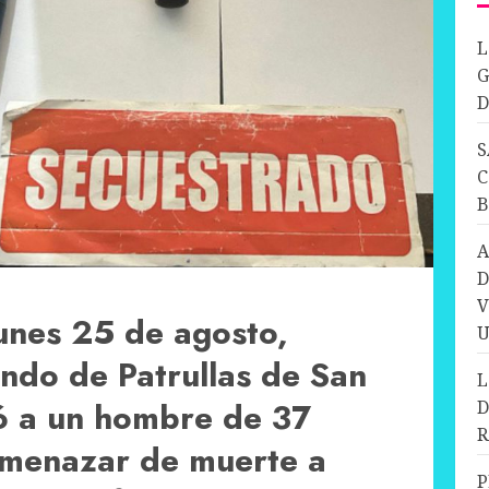
L
G
D
S
C
A
D
V
lunes 25 de agosto,
U
ndo de Patrullas de San
L
ó a un hombre de 37
D
R
amenazar de muerte a
P