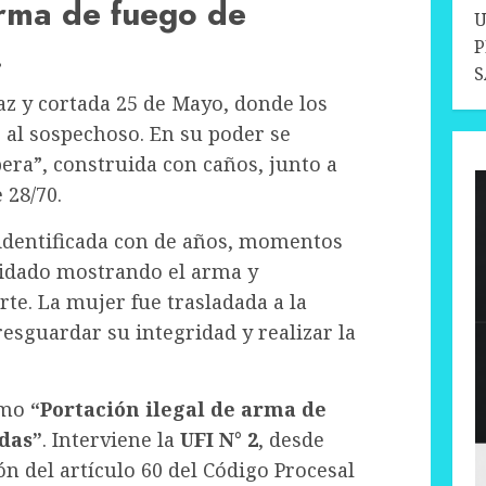
arma de fuego de
U
.
P
S
Paz y cortada 25 de Mayo, donde los
r al sospechoso. En su poder se
ra”, construida con caños, junto a
 28/70.
, identificada con de años, momentos
midado mostrando el arma y
e. La mujer fue trasladada a la
esguardar su integridad y realizar la
omo
“Portación ilegal de arma de
das”
. Interviene la
UFI N° 2
, desde
ón del artículo 60 del Código Procesal