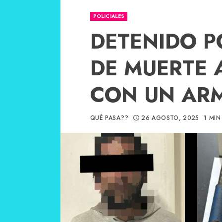
POLICIALES
DETENIDO 
DE MUERTE 
CON UN AR
QUÉ PASA??
26 AGOSTO, 2025
1 MIN