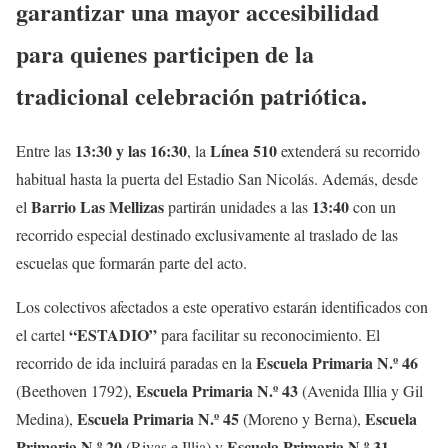
garantizar una mayor accesibilidad
para quienes participen de la
tradicional celebración patriótica.
13:30 y las 16:30
Línea 510
Entre las
, la
extenderá su recorrido
habitual hasta la puerta del Estadio San Nicolás. Además, desde
Barrio Las Mellizas
13:40
el
partirán unidades a las
con un
recorrido especial destinado exclusivamente al traslado de las
escuelas que formarán parte del acto.
Los colectivos afectados a este operativo estarán identificados con
“ESTADIO”
el cartel
para facilitar su reconocimiento. El
Escuela Primaria N.º 46
recorrido de ida incluirá paradas en la
Escuela Primaria N.º 43
(Beethoven 1792),
(Avenida Illia y Gil
Escuela Primaria N.º 45
Escuela
Medina),
(Moreno y Berna),
Primaria N.º 20
Escuela Primaria N.º 31
(Rivas e Illia) y