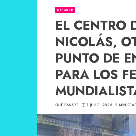
DEPORTE
EL CENTRO 
NICOLÁS, O
PUNTO DE 
PARA LOS F
MUNDIALIST
QUÉ PASA??
7 JULIO, 2026
2 MIN REA