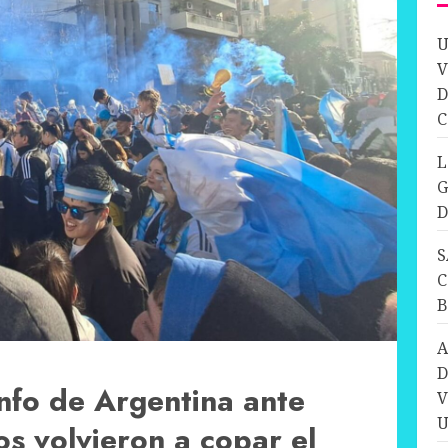
U
V
D
C
L
G
D
S
C
A
D
unfo de Argentina ante
V
U
os volvieron a copar el