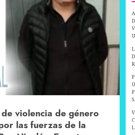
A
D
V
U
L
D
R
P
U
P
S
 de violencia de género
V
C
or las fuerzas de la
L