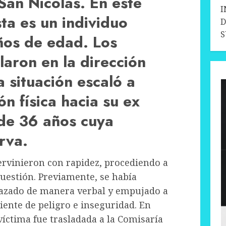
 San Nicolás. En este
I
sta es un individuo
D
ños de edad. Los
laron en la dirección
a situación escaló a
n física hacia su ex
 de 36 años cuya
rva.
tervinieron con rapidez, procediendo a
cuestión. Previamente, se había
azado de manera verbal y empujado a
ente de peligro e inseguridad. En
 víctima fue trasladada a la Comisaría