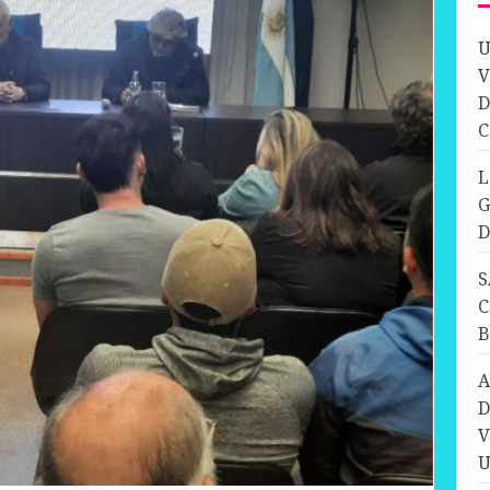
U
V
D
C
L
G
D
S
C
A
D
V
U