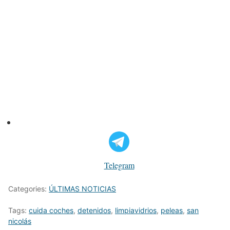
Telegram
Categories:
ÚLTIMAS NOTICIAS
Tags:
cuida coches
,
detenidos
,
limpiavidrios
,
peleas
,
san
nicolás