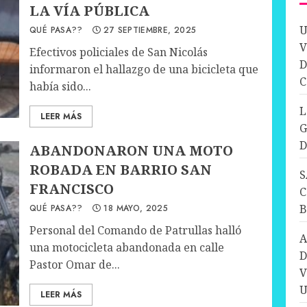
LA VÍA PÚBLICA
U
QUÉ PASA??
27 SEPTIEMBRE, 2025
V
Efectivos policiales de San Nicolás
D
informaron el hallazgo de una bicicleta que
C
había sido...
L
LEER MÁS
G
D
ABANDONARON UNA MOTO
ROBADA EN BARRIO SAN
S
FRANCISCO
C
QUÉ PASA??
18 MAYO, 2025
Personal del Comando de Patrullas halló
A
una motocicleta abandonada en calle
D
Pastor Omar de...
V
U
LEER MÁS