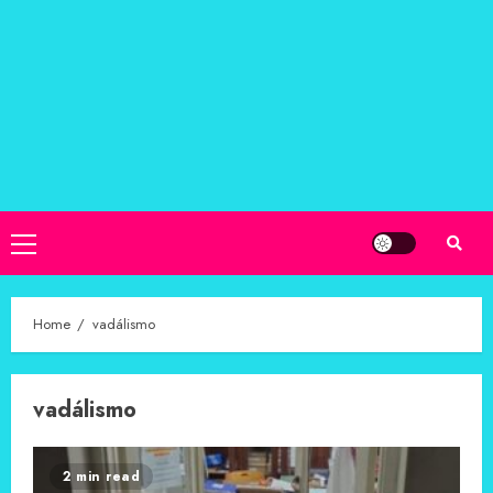
Primary
Menu
Home
vadálismo
vadálismo
2 min read