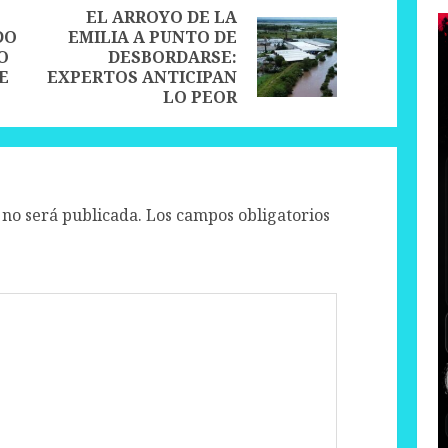
EL ARROYO DE LA
DO
EMILIA A PUNTO DE
Previous
Next
O
DESBORDARSE:
post:
post:
E
EXPERTOS ANTICIPAN
LO PEOR
 no será publicada.
Los campos obligatorios