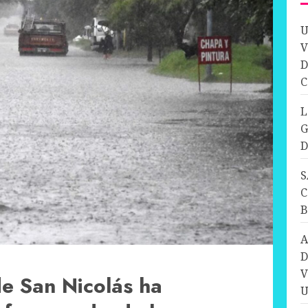
U
V
D
C
L
G
D
S
C
A
D
V
e San Nicolás ha
U