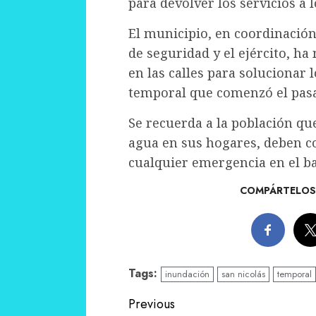
para devolver los servicios a l
El municipio, en coordinación
de seguridad y el ejército, h
en las calles para solucionar
temporal que comenzó el pasa
Se recuerda a la población qu
agua en sus hogares, deben cor
cualquier emergencia en el ba
COMPÁRTELOS 
Tags:
inundación
san nicolás
temporal
Continue
Previous