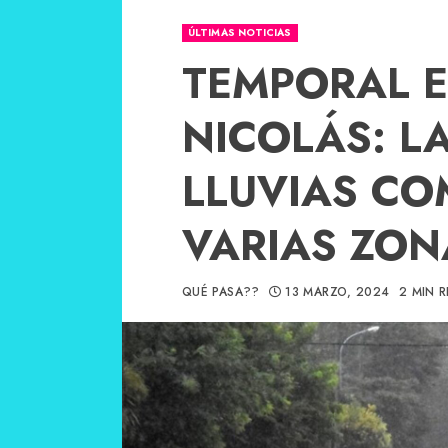
ÚLTIMAS NOTICIAS
TEMPORAL 
NICOLÁS: L
LLUVIAS CO
VARIAS ZON
QUÉ PASA??
13 MARZO, 2024
2 MIN 