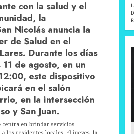
te con la salud y el
L
D
munidad, la
R
an Nicolás anuncia la
er de Salud en el
Lares. Durante los días
s 11 de agosto, en un
12:00, este dispositivo
icará en el salón
rio, en la intersección
oso y San Juan.
e centra en brindar servicios
 los residentes locales. El jueves, la