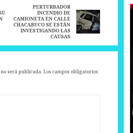
PERTURBADOR
SU
INCENDIO DE
Previous
N
CAMIONETA EN CALLE
Next
post:
CHACABUCO SE ESTÁN
post:
INVESTIGANDO LAS
CAUSAS
 no será publicada.
Los campos obligatorios