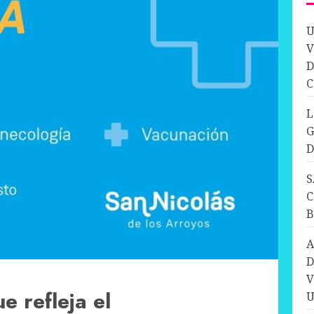
U
V
D
C
L
G
D
S
C
A
D
V
e refleja el
U