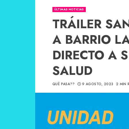
ÚLTIMAS NOTICIAS
TRÁILER SA
A BARRIO L
DIRECTO A S
SALUD
QUÉ PASA??
9 AGOSTO, 2023
2 MIN 