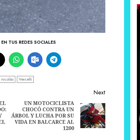
EN TUS REDES SOCIALES
 nicolás
Vercelli
Next
EL
UN MOTOCICLISTA
O:
CHOCÓ CONTRA UN
Next
Y
ÁRBOL Y LUCHA POR SU
Previous
post:
EL
VIDA EN BALCARCE AL
post:
1200