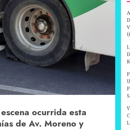
A
D
V
U
L
D
R
P
U
P
S
V
 escena ocurrida esta
C
nías de Av. Moreno y
L