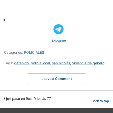
Telegram
Categories:
POLICIALES
Tags:
detenido
,
policía local
,
san nicolás
,
violencia de genero
Leave a Comment
Qué pasa en San Nicolás ??
Back to top