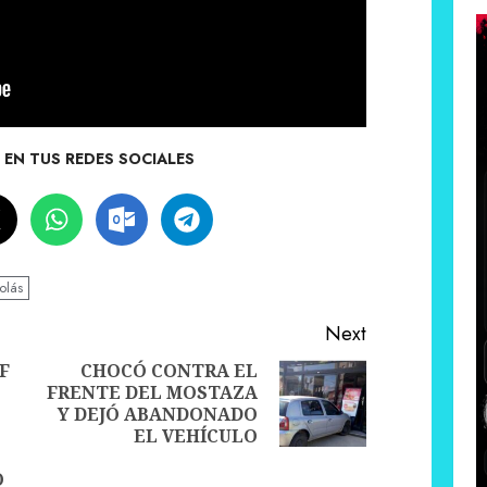
EN TUS REDES SOCIALES
olás
Next
F
CHOCÓ CONTRA EL
FRENTE DEL MOSTAZA
Next
Y DEJÓ ABANDONADO
Previous
post:
EL VEHÍCULO
post:
O