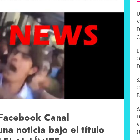
U
V
D
C
L
G
D
S
C
A
 Facebook Canal
D
V
na noticia bajo el título
U