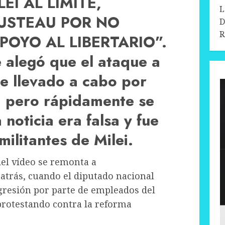
EI AL LÍMITE,
L
USTEAU POR NO
D
R
POYO AL LIBERTARIO”.
e alegó que el ataque a
e llevado a cabo por
i, pero rápidamente se
noticia era falsa y fue
ilitantes de Milei.
del vídeo se remonta a
trás, cuando el diputado nacional
gresión por parte de empleados del
protestando contra la reforma