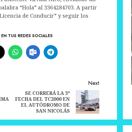
labra “Hola” al 3364284703. A partir
“Licencia de Conducir” y seguir los
EN TUS REDES SOCIALES
Next
SE CORRERÁ LA 3º
MMA
FECHA DEL TC2000 EN
Previous
Next
EL AUTÓDROMO DE
post:
post:
SAN NICOLÁS