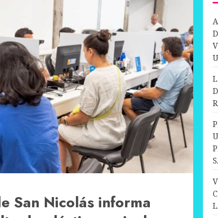
A
D
V
U
L
D
R
P
U
P
S
V
C
e San Nicolás informa
L