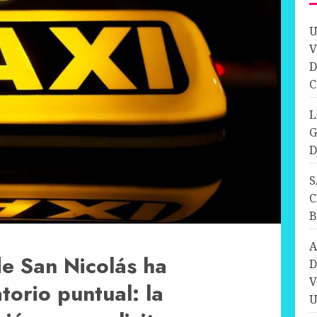
U
V
D
C
L
G
D
S
C
A
e San Nicolás ha
D
V
torio puntual: la
U