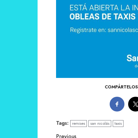
COMPÁRTELOS 
Tags:
remises
san nicolás
taxis
Continue
Previous