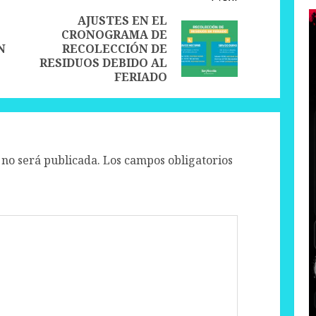
AJUSTES EN EL
CRONOGRAMA DE
Previous
Next
N
RECOLECCIÓN DE
post:
post:
RESIDUOS DEBIDO AL
FERIADO
 no será publicada.
Los campos obligatorios