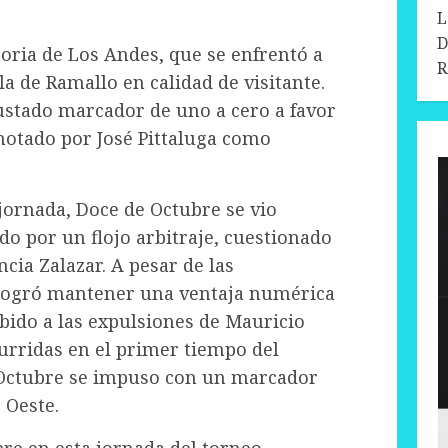
L
D
ctoria de Los Andes, que se enfrentó a
R
a de Ramallo en calidad de visitante.
ustado marcador de uno a cero a favor
anotado por José Pittaluga como
jornada, Doce de Octubre se vio
o por un flojo arbitraje, cuestionado
ncia Zalazar. A pesar de las
l logró mantener una ventaja numérica
bido a las expulsiones de Mauricio
urridas en el primer tiempo del
 Octubre se impuso con un marcador
 Oeste.
re en esta jornada del torneo.