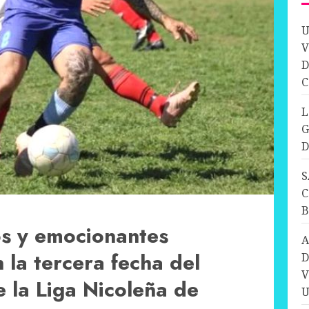
U
V
D
C
L
G
D
S
C
os y emocionantes
A
 la tercera fecha del
D
V
 la Liga Nicoleña de
U