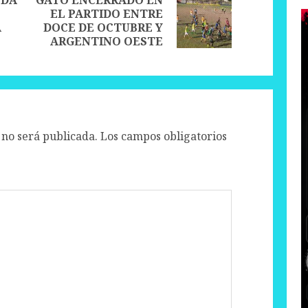
EL PARTIDO ENTRE
Next
Previous
A
DOCE DE OCTUBRE Y
post:
post:
ARGENTINO OESTE
 no será publicada.
Los campos obligatorios