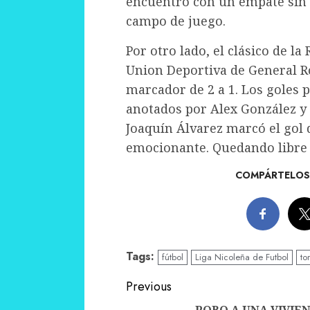
encuentro con un empate sin g
campo de juego.
Por otro lado, el clásico de la
Union Deportiva de General R
marcador de 2 a 1. Los goles 
anotados por Alex González y
Joaquín Álvarez marcó el gol 
emocionante. Quedando libre 
COMPÁRTELOS 
Tags:
fútbol
Liga Nicoleña de Futbol
to
Continue
Previous
ROBO A UNA VIVIE