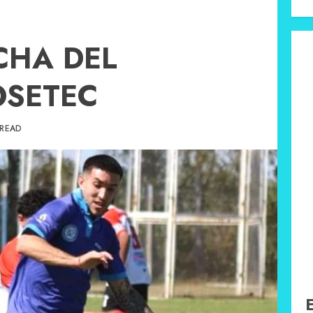
CHA DEL
OSETEC
 READ