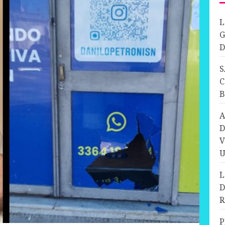
L
G
D
S
C
A
D
V
U
L
D
R
P