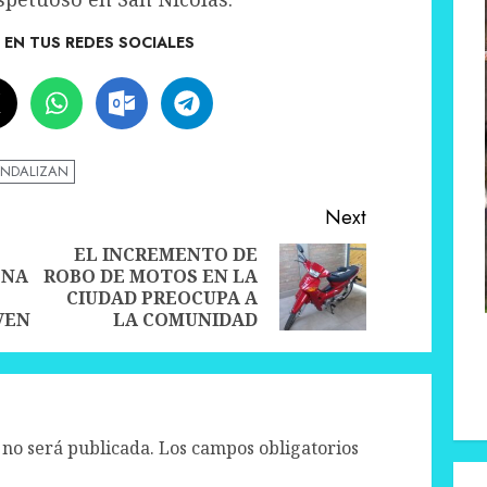
EN TUS REDES SOCIALES
NDALIZAN
Next
EL INCREMENTO DE
ONA
ROBO DE MOTOS EN LA
Previous
Next
CIUDAD PREOCUPA A
post:
post:
VEN
LA COMUNIDAD
 no será publicada.
Los campos obligatorios