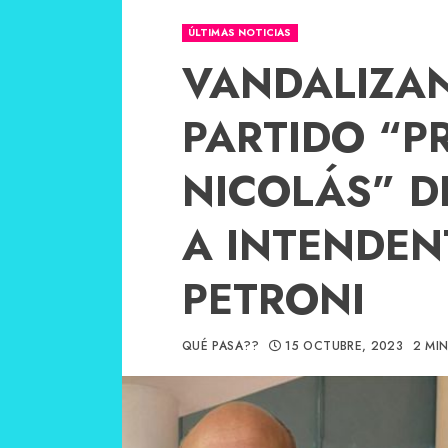
ÚLTIMAS NOTICIAS
VANDALIZAN
PARTIDO “P
NICOLÁS” D
A INTENDEN
PETRONI
QUÉ PASA??
15 OCTUBRE, 2023
2 MI