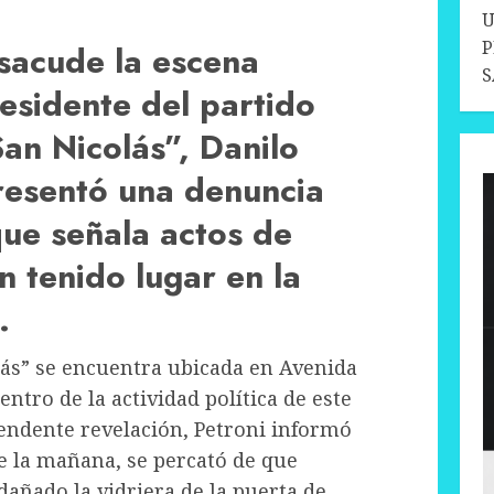
U
P
sacude la escena
S
presidente del partido
San Nicolás”, Danilo
resentó una denuncia
que señala actos de
 tenido lugar en la
.
lás” se encuentra ubicada en Avenida
entro de la actividad política de este
rendente revelación, Petroni informó
 de la mañana, se percató de que
añado la vidriera de la puerta de