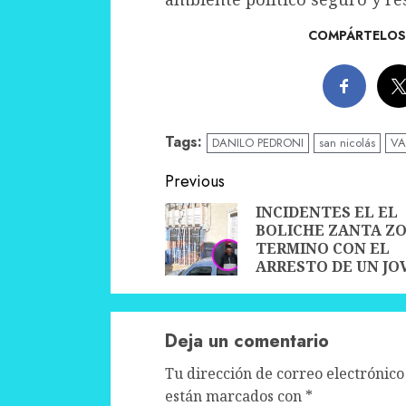
COMPÁRTELOS 
Tags:
DANILO PEDRONI
san nicolás
VA
Continue
Previous
Reading
INCIDENTES EL EL
BOLICHE ZANTA Z
TERMINO CON EL
ARRESTO DE UN JO
Deja un comentario
Tu dirección de correo electrónico
están marcados con
*